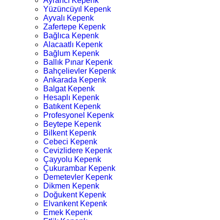
Ayrancı Kepenk
Yüzüncüyıl Kepenk
Ayvalı Kepenk
Zafertepe Kepenk
Bağlıca Kepenk
Alacaatlı Kepenk
Bağlum Kepenk
Ballık Pınar Kepenk
Bahçelievler Kepenk
Ankarada Kepenk
Balgat Kepenk
Hesaplı Kepenk
Batıkent Kepenk
Profesyonel Kepenk
Beytepe Kepenk
Bilkent Kepenk
Cebeci Kepenk
Cevizlidere Kepenk
Çayyolu Kepenk
Çukurambar Kepenk
Demetevler Kepenk
Dikmen Kepenk
Doğukent Kepenk
Elvankent Kepenk
Emek Kepenk