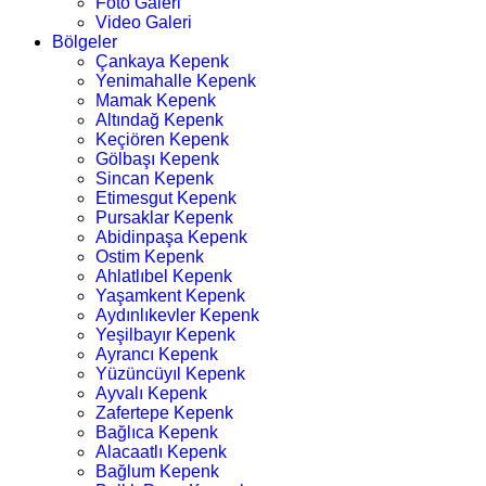
Foto Galeri
Video Galeri
Bölgeler
Çankaya Kepenk
Yenimahalle Kepenk
Mamak Kepenk
Altındağ Kepenk
Keçiören Kepenk
Gölbaşı Kepenk
Sincan Kepenk
Etimesgut Kepenk
Pursaklar Kepenk
Abidinpaşa Kepenk
Ostim Kepenk
Ahlatlıbel Kepenk
Yaşamkent Kepenk
Aydınlıkevler Kepenk
Yeşilbayır Kepenk
Ayrancı Kepenk
Yüzüncüyıl Kepenk
Ayvalı Kepenk
Zafertepe Kepenk
Bağlıca Kepenk
Alacaatlı Kepenk
Bağlum Kepenk