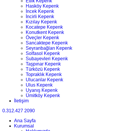
Etlik Kepenk
Hasköy Kepenk
İncek Kepenk
İncirli Kepenk
Kızılay Kepenk
Kocatepe Kepenk
Konutkent Kepenk
Öveçler Kepenk
Sancaktepe Kepenk
Seyranbağları Kepenk
Solfasol Kepenk
Subayevleri Kepenk
Taşpınar Kepenk
Türközü Kepenk
Topraklık Kepenk
Ulucanlar Kepenk
Ulus Kepenk
Uyanış Kepenk
Ümitköy Kepenk
İletişim
0.312.427 2090
Ana Sayfa
Kurumsal