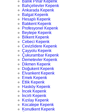
Ballık Pınar Kepenk
Bahçelievler Kepenk
Ankarada Kepenk
Balgat Kepenk
Hesaplı Kepenk
Batıkent Kepenk
Profesyonel Kepenk
Beytepe Kepenk
Bilkent Kepenk
Cebeci Kepenk
Cevizlidere Kepenk
Çayyolu Kepenk
Çukurambar Kepenk
Demetevler Kepenk
Dikmen Kepenk
Doğukent Kepenk
Elvankent Kepenk
Emek Kepenk
Etlik Kepenk
Hasköy Kepenk
İncek Kepenk
İncirli Kepenk
Kızılay Kepenk
Kocatepe Kepenk
Konutkent Kepenk