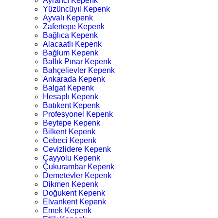
Ayrancı Kepenk
Yüzüncüyıl Kepenk
Ayvalı Kepenk
Zafertepe Kepenk
Bağlıca Kepenk
Alacaatlı Kepenk
Bağlum Kepenk
Ballık Pınar Kepenk
Bahçelievler Kepenk
Ankarada Kepenk
Balgat Kepenk
Hesaplı Kepenk
Batıkent Kepenk
Profesyonel Kepenk
Beytepe Kepenk
Bilkent Kepenk
Cebeci Kepenk
Cevizlidere Kepenk
Çayyolu Kepenk
Çukurambar Kepenk
Demetevler Kepenk
Dikmen Kepenk
Doğukent Kepenk
Elvankent Kepenk
Emek Kepenk