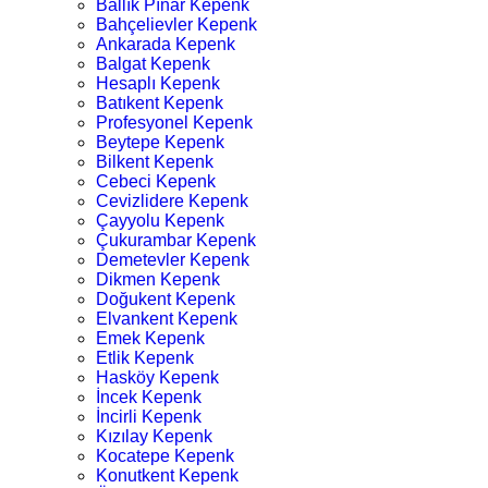
Ballık Pınar Kepenk
Bahçelievler Kepenk
Ankarada Kepenk
Balgat Kepenk
Hesaplı Kepenk
Batıkent Kepenk
Profesyonel Kepenk
Beytepe Kepenk
Bilkent Kepenk
Cebeci Kepenk
Cevizlidere Kepenk
Çayyolu Kepenk
Çukurambar Kepenk
Demetevler Kepenk
Dikmen Kepenk
Doğukent Kepenk
Elvankent Kepenk
Emek Kepenk
Etlik Kepenk
Hasköy Kepenk
İncek Kepenk
İncirli Kepenk
Kızılay Kepenk
Kocatepe Kepenk
Konutkent Kepenk