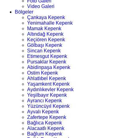
Foto Galeri
Video Galeri
Bölgeler
Çankaya Kepenk
Yenimahalle Kepenk
Mamak Kepenk
Altındağ Kepenk
Keçiören Kepenk
Gölbaşı Kepenk
Sincan Kepenk
Etimesgut Kepenk
Pursaklar Kepenk
Abidinpaşa Kepenk
Ostim Kepenk
Ahlatlıbel Kepenk
Yaşamkent Kepenk
Aydınlıkevler Kepenk
Yeşilbayır Kepenk
Ayrancı Kepenk
Yüzüncüyıl Kepenk
Ayvalı Kepenk
Zafertepe Kepenk
Bağlıca Kepenk
Alacaatlı Kepenk
Bağlum Kepenk