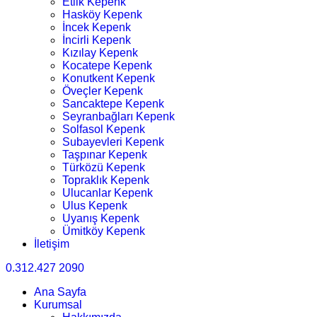
Etlik Kepenk
Hasköy Kepenk
İncek Kepenk
İncirli Kepenk
Kızılay Kepenk
Kocatepe Kepenk
Konutkent Kepenk
Öveçler Kepenk
Sancaktepe Kepenk
Seyranbağları Kepenk
Solfasol Kepenk
Subayevleri Kepenk
Taşpınar Kepenk
Türközü Kepenk
Topraklık Kepenk
Ulucanlar Kepenk
Ulus Kepenk
Uyanış Kepenk
Ümitköy Kepenk
İletişim
0.312.427 2090
Ana Sayfa
Kurumsal