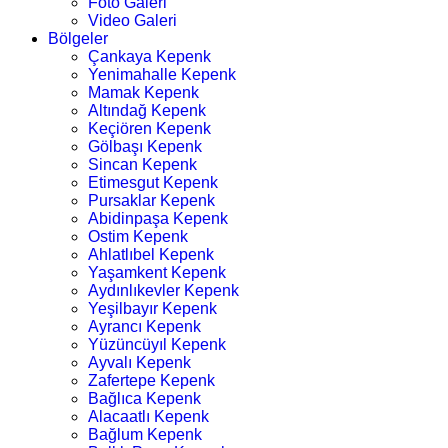
Foto Galeri
Video Galeri
Bölgeler
Çankaya Kepenk
Yenimahalle Kepenk
Mamak Kepenk
Altındağ Kepenk
Keçiören Kepenk
Gölbaşı Kepenk
Sincan Kepenk
Etimesgut Kepenk
Pursaklar Kepenk
Abidinpaşa Kepenk
Ostim Kepenk
Ahlatlıbel Kepenk
Yaşamkent Kepenk
Aydınlıkevler Kepenk
Yeşilbayır Kepenk
Ayrancı Kepenk
Yüzüncüyıl Kepenk
Ayvalı Kepenk
Zafertepe Kepenk
Bağlıca Kepenk
Alacaatlı Kepenk
Bağlum Kepenk