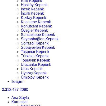
Etlik Kepenk
Hasköy Kepenk
İncek Kepenk
İncirli Kepenk
Kızılay Kepenk
Kocatepe Kepenk
Konutkent Kepenk
Öveçler Kepenk
Sancaktepe Kepenk
Seyranbağları Kepenk
Solfasol Kepenk
Subayevleri Kepenk
Taşpınar Kepenk
Türközü Kepenk
Topraklık Kepenk
Ulucanlar Kepenk
Ulus Kepenk
Uyanış Kepenk
Ümitköy Kepenk
İletişim
0.312.427 2090
Ana Sayfa
Kurumsal