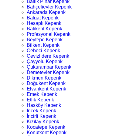
Ballık Pınar Kepenk
Bahçelievler Kepenk
Ankarada Kepenk
Balgat Kepenk
Hesaplı Kepenk
Batıkent Kepenk
Profesyonel Kepenk
Beytepe Kepenk
Bilkent Kepenk
Cebeci Kepenk
Cevizlidere Kepenk
Çayyolu Kepenk
Çukurambar Kepenk
Demetevler Kepenk
Dikmen Kepenk
Doğukent Kepenk
Elvankent Kepenk
Emek Kepenk
Etlik Kepenk
Hasköy Kepenk
İncek Kepenk
İncirli Kepenk
Kızılay Kepenk
Kocatepe Kepenk
Konutkent Kepenk