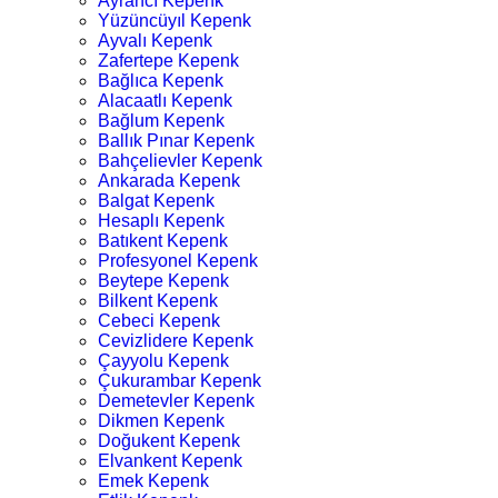
Ayrancı Kepenk
Yüzüncüyıl Kepenk
Ayvalı Kepenk
Zafertepe Kepenk
Bağlıca Kepenk
Alacaatlı Kepenk
Bağlum Kepenk
Ballık Pınar Kepenk
Bahçelievler Kepenk
Ankarada Kepenk
Balgat Kepenk
Hesaplı Kepenk
Batıkent Kepenk
Profesyonel Kepenk
Beytepe Kepenk
Bilkent Kepenk
Cebeci Kepenk
Cevizlidere Kepenk
Çayyolu Kepenk
Çukurambar Kepenk
Demetevler Kepenk
Dikmen Kepenk
Doğukent Kepenk
Elvankent Kepenk
Emek Kepenk