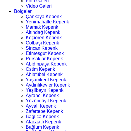
Foto Galeri
Video Galeri
Bölgeler
Çankaya Kepenk
Yenimahalle Kepenk
Mamak Kepenk
Altındağ Kepenk
Keçiören Kepenk
Gölbaşı Kepenk
Sincan Kepenk
Etimesgut Kepenk
Pursaklar Kepenk
Abidinpaşa Kepenk
Ostim Kepenk
Ahlatlıbel Kepenk
Yaşamkent Kepenk
Aydınlıkevler Kepenk
Yeşilbayır Kepenk
Ayrancı Kepenk
Yüzüncüyıl Kepenk
Ayvalı Kepenk
Zafertepe Kepenk
Bağlıca Kepenk
Alacaatlı Kepenk
Bağlum Kepenk