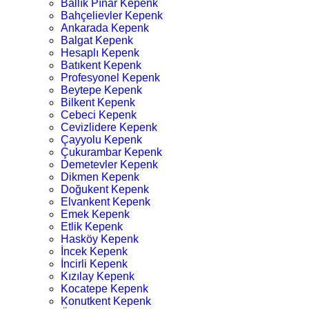
Ballık Pınar Kepenk
Bahçelievler Kepenk
Ankarada Kepenk
Balgat Kepenk
Hesaplı Kepenk
Batıkent Kepenk
Profesyonel Kepenk
Beytepe Kepenk
Bilkent Kepenk
Cebeci Kepenk
Cevizlidere Kepenk
Çayyolu Kepenk
Çukurambar Kepenk
Demetevler Kepenk
Dikmen Kepenk
Doğukent Kepenk
Elvankent Kepenk
Emek Kepenk
Etlik Kepenk
Hasköy Kepenk
İncek Kepenk
İncirli Kepenk
Kızılay Kepenk
Kocatepe Kepenk
Konutkent Kepenk