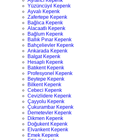
Ayrancı Kepenk
Yüzüncüyıl Kepenk
Ayvalı Kepenk
Zafertepe Kepenk
Bağlıca Kepenk
Alacaatlı Kepenk
Bağlum Kepenk
Ballık Pınar Kepenk
Bahçelievler Kepenk
Ankarada Kepenk
Balgat Kepenk
Hesaplı Kepenk
Batıkent Kepenk
Profesyonel Kepenk
Beytepe Kepenk
Bilkent Kepenk
Cebeci Kepenk
Cevizlidere Kepenk
Çayyolu Kepenk
Çukurambar Kepenk
Demetevler Kepenk
Dikmen Kepenk
Doğukent Kepenk
Elvankent Kepenk
Emek Kepenk