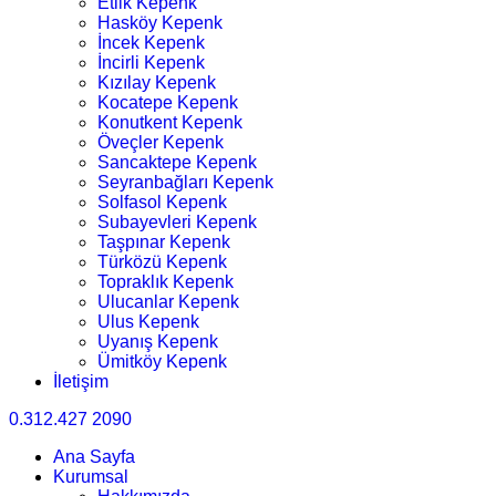
Etlik Kepenk
Hasköy Kepenk
İncek Kepenk
İncirli Kepenk
Kızılay Kepenk
Kocatepe Kepenk
Konutkent Kepenk
Öveçler Kepenk
Sancaktepe Kepenk
Seyranbağları Kepenk
Solfasol Kepenk
Subayevleri Kepenk
Taşpınar Kepenk
Türközü Kepenk
Topraklık Kepenk
Ulucanlar Kepenk
Ulus Kepenk
Uyanış Kepenk
Ümitköy Kepenk
İletişim
0.312.427 2090
Ana Sayfa
Kurumsal