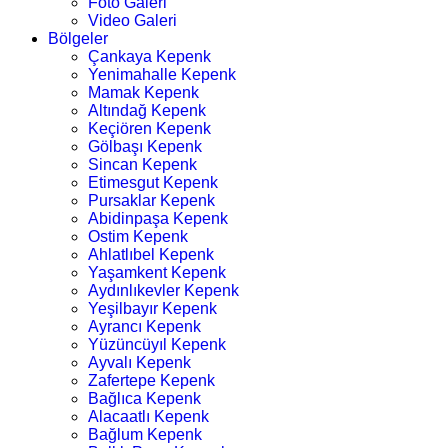
Foto Galeri
Video Galeri
Bölgeler
Çankaya Kepenk
Yenimahalle Kepenk
Mamak Kepenk
Altındağ Kepenk
Keçiören Kepenk
Gölbaşı Kepenk
Sincan Kepenk
Etimesgut Kepenk
Pursaklar Kepenk
Abidinpaşa Kepenk
Ostim Kepenk
Ahlatlıbel Kepenk
Yaşamkent Kepenk
Aydınlıkevler Kepenk
Yeşilbayır Kepenk
Ayrancı Kepenk
Yüzüncüyıl Kepenk
Ayvalı Kepenk
Zafertepe Kepenk
Bağlıca Kepenk
Alacaatlı Kepenk
Bağlum Kepenk