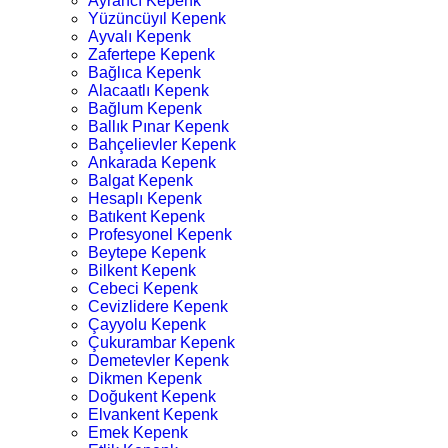
Ayrancı Kepenk
Yüzüncüyıl Kepenk
Ayvalı Kepenk
Zafertepe Kepenk
Bağlıca Kepenk
Alacaatlı Kepenk
Bağlum Kepenk
Ballık Pınar Kepenk
Bahçelievler Kepenk
Ankarada Kepenk
Balgat Kepenk
Hesaplı Kepenk
Batıkent Kepenk
Profesyonel Kepenk
Beytepe Kepenk
Bilkent Kepenk
Cebeci Kepenk
Cevizlidere Kepenk
Çayyolu Kepenk
Çukurambar Kepenk
Demetevler Kepenk
Dikmen Kepenk
Doğukent Kepenk
Elvankent Kepenk
Emek Kepenk