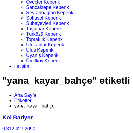
Öveçler Kepenk
Sancaktepe Kepenk
Seyranbağları Kepenk
Solfasol Kepenk
Subayevleri Kepenk
Taşpınar Kepenk
Türközü Kepenk
Topraklık Kepenk
Ulucanlar Kepenk
Ulus Kepenk
Uyanış Kepenk
Ümitköy Kepenk
İletişim
"yana_kayar_bahçe" etiketli 
Ana Sayfa
Etiketler
yana_kayar_bahçe
Kol Bariyer
0.312.427 2090