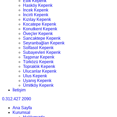
Etlik Kepenk
Hasköy Kepenk
İncek Kepenk
İncirli Kepenk
Kızılay Kepenk
Kocatepe Kepenk
Konutkent Kepenk
Öveçler Kepenk
Sancaktepe Kepenk
Seyranbağları Kepenk
Solfasol Kepenk
Subayevleri Kepenk
Taşpınar Kepenk
Türközü Kepenk
Topraklık Kepenk
Ulucanlar Kepenk
Ulus Kepenk
Uyanış Kepenk
Ümitköy Kepenk
İletişim
0.312.427 2090
Ana Sayfa
Kurumsal