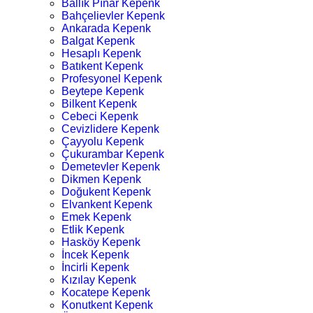
Ballık Pınar Kepenk
Bahçelievler Kepenk
Ankarada Kepenk
Balgat Kepenk
Hesaplı Kepenk
Batıkent Kepenk
Profesyonel Kepenk
Beytepe Kepenk
Bilkent Kepenk
Cebeci Kepenk
Cevizlidere Kepenk
Çayyolu Kepenk
Çukurambar Kepenk
Demetevler Kepenk
Dikmen Kepenk
Doğukent Kepenk
Elvankent Kepenk
Emek Kepenk
Etlik Kepenk
Hasköy Kepenk
İncek Kepenk
İncirli Kepenk
Kızılay Kepenk
Kocatepe Kepenk
Konutkent Kepenk