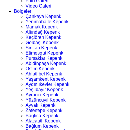
Foto Galeri
Video Galeri
Bölgeler
Çankaya Kepenk
Yenimahalle Kepenk
Mamak Kepenk
Altındağ Kepenk
Keçiören Kepenk
Gölbaşı Kepenk
Sincan Kepenk
Etimesgut Kepenk
Pursaklar Kepenk
Abidinpaşa Kepenk
Ostim Kepenk
Ahlatlıbel Kepenk
Yaşamkent Kepenk
Aydınlıkevler Kepenk
Yeşilbayır Kepenk
Ayrancı Kepenk
Yüzüncüyıl Kepenk
Ayvalı Kepenk
Zafertepe Kepenk
Bağlıca Kepenk
Alacaatlı Kepenk
Bağlum Kepenk