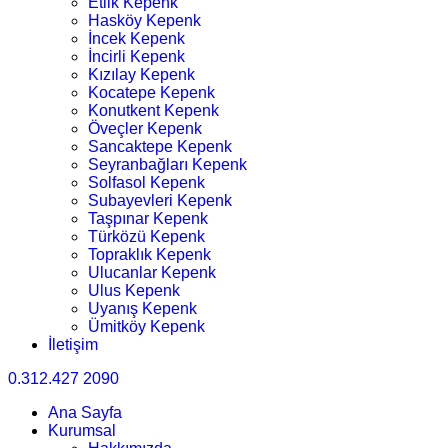
Etlik Kepenk
Hasköy Kepenk
İncek Kepenk
İncirli Kepenk
Kızılay Kepenk
Kocatepe Kepenk
Konutkent Kepenk
Öveçler Kepenk
Sancaktepe Kepenk
Seyranbağları Kepenk
Solfasol Kepenk
Subayevleri Kepenk
Taşpınar Kepenk
Türközü Kepenk
Topraklık Kepenk
Ulucanlar Kepenk
Ulus Kepenk
Uyanış Kepenk
Ümitköy Kepenk
İletişim
0.312.427 2090
Ana Sayfa
Kurumsal