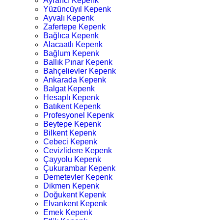
Ayrancı Kepenk
Yüzüncüyıl Kepenk
Ayvalı Kepenk
Zafertepe Kepenk
Bağlıca Kepenk
Alacaatlı Kepenk
Bağlum Kepenk
Ballık Pınar Kepenk
Bahçelievler Kepenk
Ankarada Kepenk
Balgat Kepenk
Hesaplı Kepenk
Batıkent Kepenk
Profesyonel Kepenk
Beytepe Kepenk
Bilkent Kepenk
Cebeci Kepenk
Cevizlidere Kepenk
Çayyolu Kepenk
Çukurambar Kepenk
Demetevler Kepenk
Dikmen Kepenk
Doğukent Kepenk
Elvankent Kepenk
Emek Kepenk