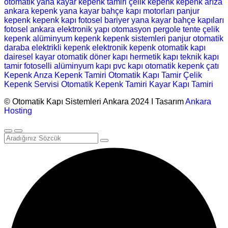
otomatik
yana kayar
kepenk tamiri
çelik kepenk
kepenk arıza
ankara kepenk
yana kayar bahçe kapı motorları
panjur
kepenk
kepenk
kapı
fotosel
bariyer
yana kayar bahçe kapıları
fotosel
ankara elektronik
yapı
otomasyon
pergole
tente
çelik
kepenk
alüminyum kepenk
kepenk sistemleri
panjur
otomatik
daraba
elektrikli kepenk
elektronik kepenk
otomatik kapı
dairesel kayar
otomatik döner kapı
hermetik kapı
teknik
kapı
tamir
fotoselli
alüminyum kapı
pvc kapı
otomatik kepenk
çatı
Kepenk Arıza
Kepenk Tamiri
Otomatik Kapı Tamir
Çelik
Kepenk Servisi
Otomatik Kepenk Tamiri
Kayar Kapı Tamiri
© Otomatik Kapı Sistemleri Ankara 2024 I Tasarım
Ankara
Hosting