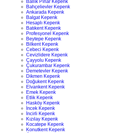
Ballık Pınar Kepenk
Bahçelievler Kepenk
Ankarada Kepenk
Balgat Kepenk
Hesaplı Kepenk
Batıkent Kepenk
Profesyonel Kepenk
Beytepe Kepenk
Bilkent Kepenk
Cebeci Kepenk
Cevizlidere Kepenk
Çayyolu Kepenk
Çukurambar Kepenk
Demetevler Kepenk
Dikmen Kepenk
Doğukent Kepenk
Elvankent Kepenk
Emek Kepenk
Etlik Kepenk
Hasköy Kepenk
İncek Kepenk
İncirli Kepenk
Kızılay Kepenk
Kocatepe Kepenk
Konutkent Kepenk